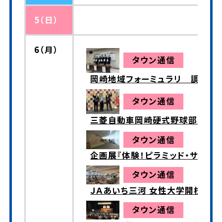
5（日）
6（月）
タウン通信
岡崎地域フォーミュラリ 調印式
タウン通信
三菱自動車岡崎硬式野球部 都
タウン通信
企画展『体験！ピラミッド・サイ
タウン通信
ＪＡあいち三河 女性大学開校式と
タウン通信