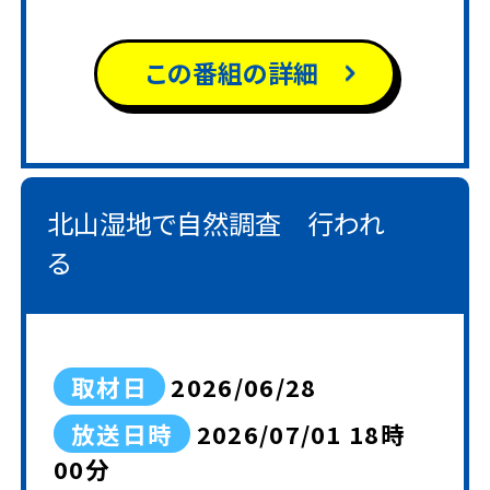
中心に、健康活動を行っている体
操グループが、日頃の成果を発表
この番組の詳細
するとともに、親睦を深めることを
目的として、岡崎市健康体操連盟
の主催で、２年に一度、行われてい
ます。
北山湿地で自然調査 行われ
る
取材日
2026/06/28
放送日時
2026/07/01 18時
00分