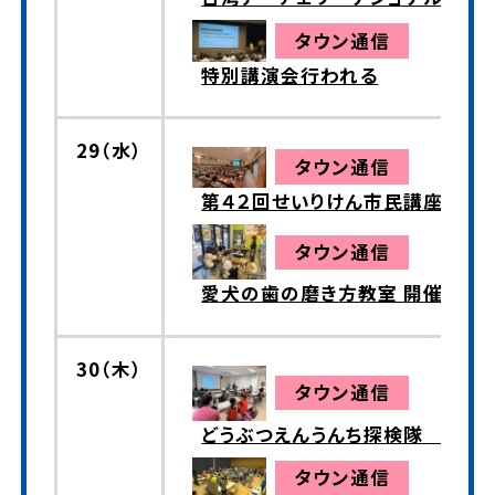
タウン通信
特別講演会行われる
29（水）
タウン通信
第４２回せいりけん市民講座
タウン通信
愛犬の歯の磨き方教室 開催
30（木）
タウン通信
どうぶつえんうんち探検隊
タウン通信