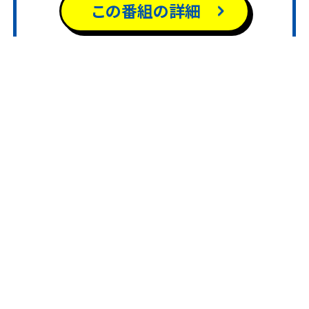
この番組の詳細
２０万円を寄付しました。同社によ
る寄付は５年ごとに行われている
もので、この日は贈呈式が開かれ、
東海愛知新聞社代表取締役社長大
岡崎商工会議所 通常議員総会
津一夫さんが出席。寄付を受け内
田市長は、「毎回ありがとうござい
ます。有効に活用させていただきま
す。」と感謝の言葉を述べていまし
取材日
2026/06/23
た。
放送日時
2026/07/01 18時
00分