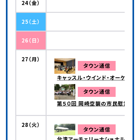
24（金）
25（土）
26（日）
27（月）
タウン通信
キャッスル・ウインド・オーケスト
タウン通信
第５０回 岡崎空襲の市民慰霊祭 
28（火）
タウン通信
台湾アーチェリーナショナルチー