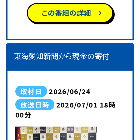
れる『ハッチョウトンボ』や、岡崎市
この番組の詳細
の指定希少野生動植物種『ヒナノ
シャクジョウ』の新芽が見られ、会
員は長さを測ったり、写真を撮った
りしていました。
東海愛知新聞から現金の寄付
取材日
2026/06/24
放送日時
2026/07/01 18時
00分