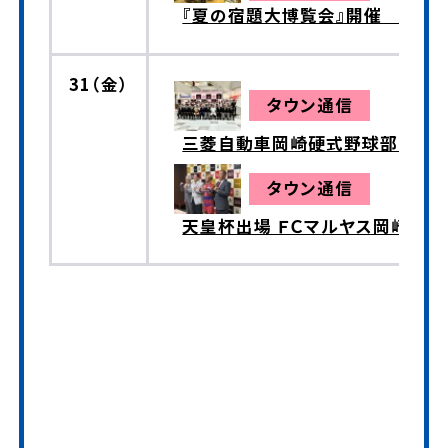
『夏の宿題大博覧会』開催 西部
31（金）
タウン通信
三菱自動車岡崎硬式野球部 激
タウン通信
天皇杯出場 ＦＣマルヤス岡崎壮行