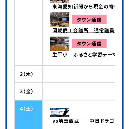
東海愛知新聞から現金の寄付
タウン通信
岡崎商工会議所 通常議員総会
タウン通信
生平小 ふるさと学習テーマ発表
2（木）
3（金）
4（土）
vs埼玉西武 ｜中日ドラゴンズ 