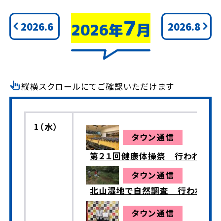
7
2026.6
2026.8
2026年
月
pan_tool_alt
縦横スクロールにてご確認いただけます
1（水）
タウン通信
第２１回健康体操祭 行われる
タウン通信
北山湿地で自然調査 行われ
タウン通信