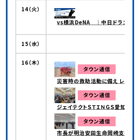
14（火）
vs横浜DeNA ｜中日ドラゴン
15（水）
16（木）
タウン通信
災害時の救助活動に備え レッド
タウン通信
ジェイテクトＳＴＩＮＧＳ愛知選
タウン通信
市長が明治安田生命岡崎支社を