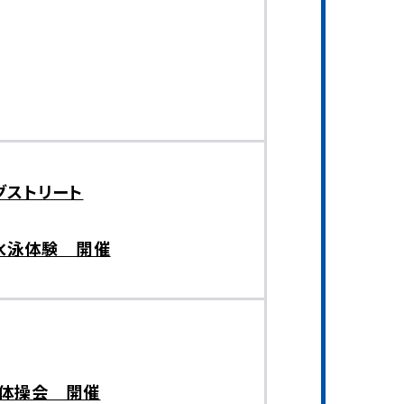
催
グストリート
衣水泳体験 開催
の体操会 開催