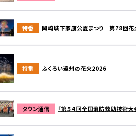
特番
岡崎城下家康公夏まつり 第78回花
特番
ふくろい遠州の花火2026
タウン通信
「第５４回全国消防救助技術大