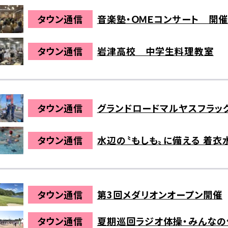
タウン通信
音楽塾・ＯＭＥコンサート 開
タウン通信
岩津高校 中学生料理教室
タウン通信
グランドロードマルヤスフラッ
タウン通信
水辺の〝もしも〟に備える 着
タウン通信
第3回メダリオンオープン開催
タウン通信
夏期巡回ラジオ体操・みんな