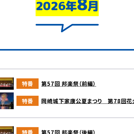
8
2026年
月
特番
第57回 邦楽祭（前編）
特番
岡崎城下家康公夏まつり 第78回花
特番
第57回 邦楽祭（後編）