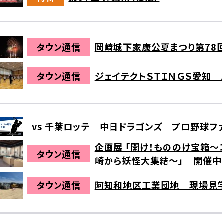
タウン通信
岡崎城下家康公夏まつり第78
タウン通信
ジェイテクトＳＴＩＮＧＳ愛知
vs 千葉ロッテ｜中日ドラゴンズ プロ野球フ
企画展 「開け！もののけ宝箱～
タウン通信
崎から妖怪大集結～」 開催中
タウン通信
阿知和地区工業団地 現場見