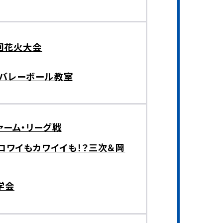
回花火大会
 バレーボール教室
ァーム・リーグ戦
コワイもカワイイも！？三次＆岡
学会