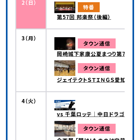
2（日）
特番
第57回 邦楽祭（後編）
3（月）
タウン通信
岡崎城下家康公夏まつり第78回
タウン通信
ジェイテクトＳＴＩＮＧＳ愛知 バ
4（火）
vs 千葉ロッテ｜中日ドラゴンズ
タウン通信