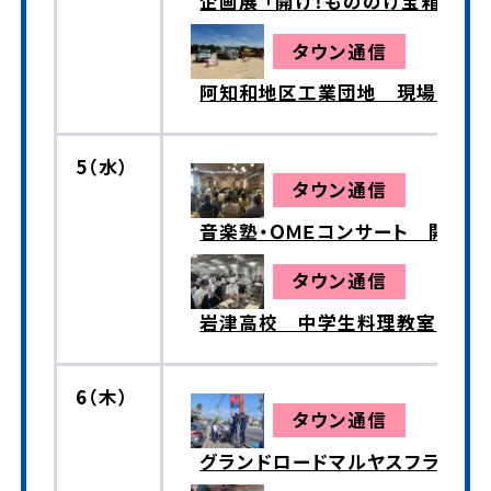
企画展 「開け！もののけ宝箱～コ
タウン通信
阿知和地区工業団地 現場見学
5（水）
タウン通信
音楽塾・ＯＭＥコンサート 開催
タウン通信
岩津高校 中学生料理教室
6（木）
タウン通信
グランドロードマルヤスフラッグス