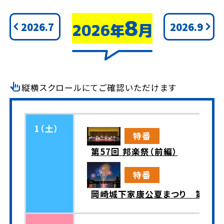
8
2026.7
2026.9
2026年
月
pan_tool_alt
縦横スクロールにてご確認いただけます
1（土）
特番
第57回 邦楽祭（前編）
特番
岡崎城下家康公夏まつり 第78