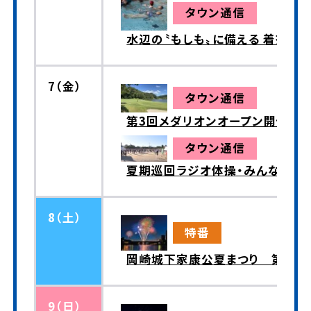
タウン通信
水辺の〝もしも〟に備える 着衣水
7（金）
タウン通信
第3回メダリオンオープン開催
タウン通信
夏期巡回ラジオ体操・みんなの体
8（土）
特番
岡崎城下家康公夏まつり 第78
9（日）