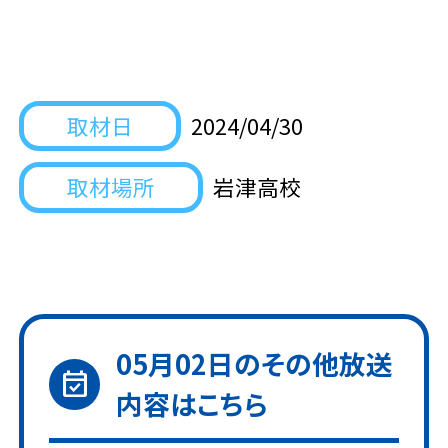
取材日
2024/04/30
取材場所
岩津高校
05月02日
のその他放送
event_available
内容はこちら