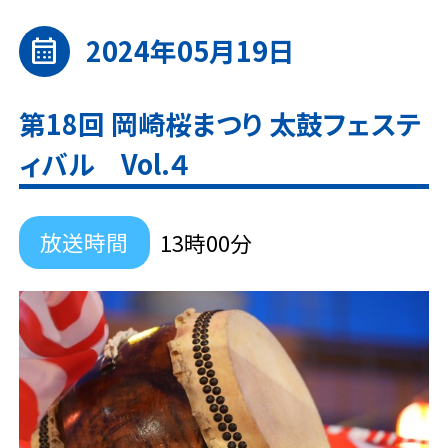
2024年05月19日
calendar_month
第18回 岡崎桜まつり 太鼓フェステ
ィバル Vol.４
放送時間
13時00分