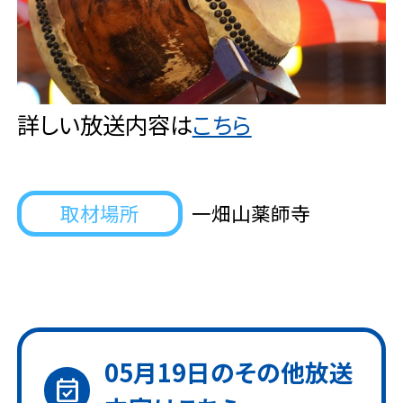
詳しい放送内容は
こちら
取材場所
一畑山薬師寺
05月19日
のその他放送
event_available