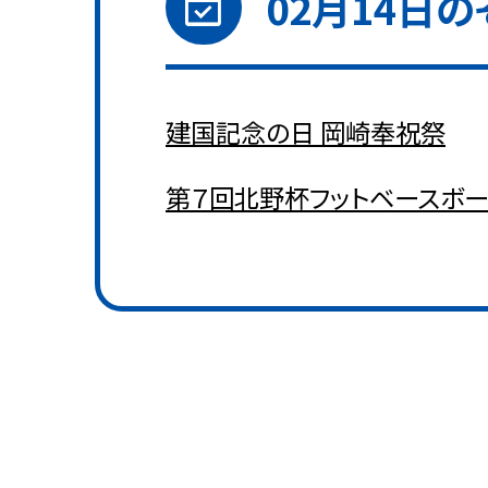
event_available
02月14日
の
建国記念の日 岡崎奉祝祭
第７回北野杯フットベースボ