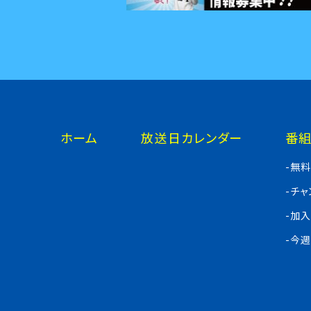
ホーム
放送日カレンダー
番
-無
-チ
-加
-今