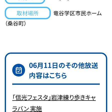
取材場所
竜谷学区市民ホーム
（桑谷町）
06月11日
のその他放送
event_available
内容はこちら
「信光フェスタ」岩津練り歩きキャ
ラバン 実施