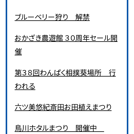
ブルーベリー狩り 解禁
おかざき農遊館 ３０周年セール開
催
第３８回わんぱく相撲葵場所 行
われる
六ツ美悠紀斎田お田植えまつり
鳥川ホタルまつり 開催中