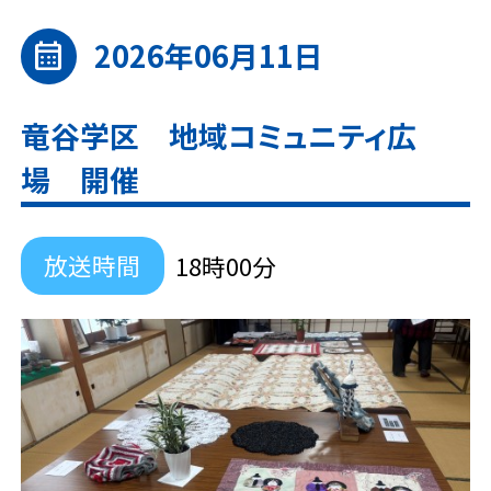
2026年06月11日
calendar_month
竜谷学区 地域コミュニティ広
場 開催
放送時間
18時00分