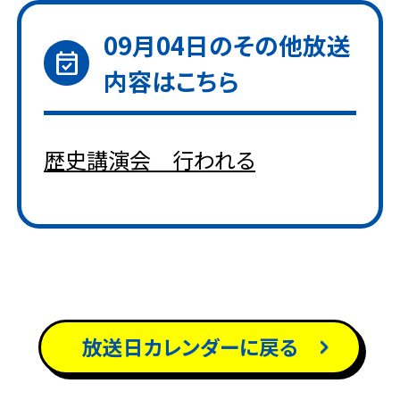
09月04日
のその他放送
event_available
内容はこちら
歴史講演会 行われる
放送日カレンダーに戻る