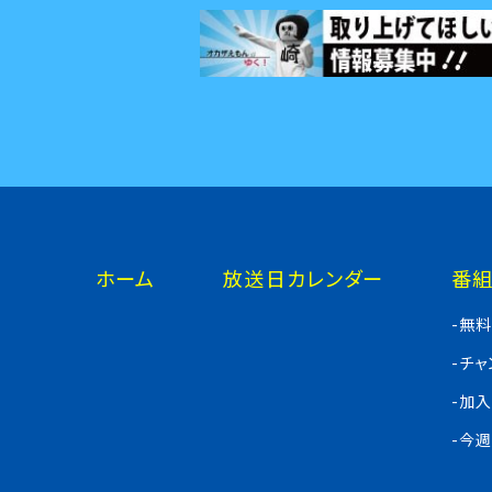
ホーム
放送日カレンダー
番
-無
-チ
-加
-今