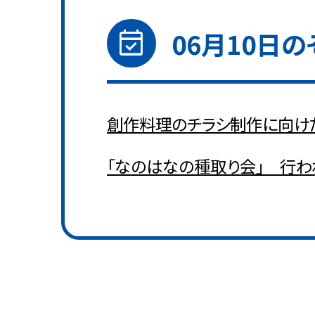
event_available
06月10日
の
創作料理のチラシ制作に向け
「なのはなの種取り会」 行わ