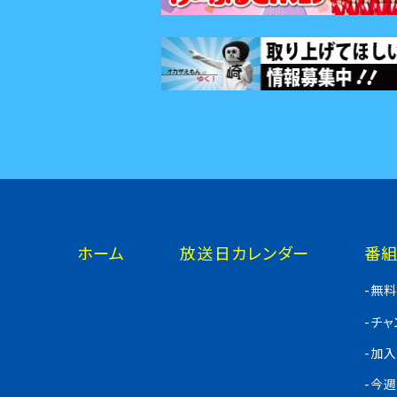
ホーム
放送日カレンダー
番
-無
-チ
-加
-今