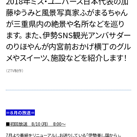
2018年ミス・ユニバース日本代表の加
藤ゆうみと風景写真家ふがまるちゃん
が三重県内の絶景や名所などを巡り
ます。 また、伊勢SNS観光アンバサダー
のりほやんが内宮前おかげ横丁のグル
メやスイーツ、施設などを紹介します！
（ZTV制作）
＝８月の放送＝
■初回放送 8/10（月） 8:00～
7月より番組をリニューアルしお送りしている「伊勢美し国から」。