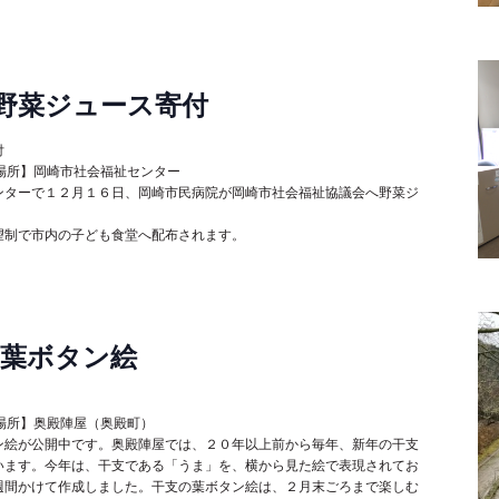
野菜ジュース寄付
付
取材場所】岡崎市社会福祉センター
ンターで１２月１６日、岡崎市民病院が岡崎市社会福祉協議会へ野菜ジ
望制で市内の子ども食堂へ配布されます。
の葉ボタン絵
取材場所】奥殿陣屋（奥殿町）
ン絵が公開中です。奥殿陣屋では、２０年以上前から毎年、新年の干支
います。今年は、干支である「うま」を、横から見た絵で表現されてお
週間かけて作成しました。干支の葉ボタン絵は、２月末ごろまで楽しむ