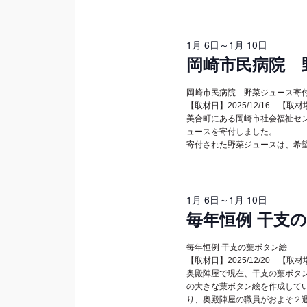
で
ー
月
イ
シ
ベ
1月 6日
～
1月 10日
岡崎市民病院 
ン
6
ョ
ト
ン
を
岡崎市民病院 野菜ジュース寄
日
【取材日】2025/12/16 【
検
を
美合町にある岡崎市社会福祉セ
索
ュースを寄付しました。
し
表
寄付された野菜ジュースは、希
ま
示
す。
1月 6日
～
1月 10日
毎年恒例 干支
毎年恒例 干支の葉ボタン絵
【取材日】2025/12/20 【
奥殿陣屋で現在、干支の葉ボタ
の大きな葉ボタン絵を作成して
り、奥殿陣屋の職員がおよそ２