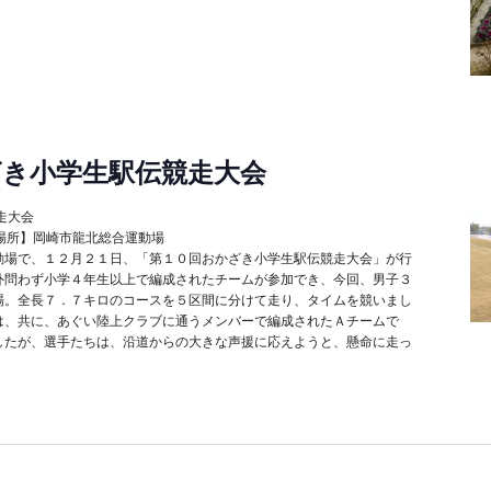
ざき小学生駅伝競走大会
競走大会
取材場所】岡崎市龍北総合運動場
動場で、１２月２１日、「第１０回おかざき小学生駅伝競走大会」が行
外問わず小学４年生以上で編成されたチームが参加でき、今回、男子３
場。全長７．７キロのコースを５区間に分けて走り、タイムを競いまし
は、共に、あぐい陸上クラブに通うメンバーで編成されたＡチームで
したが、選手たちは、沿道からの大きな声援に応えようと、懸命に走っ