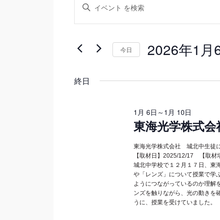
イ
キ
ー
ベ
ワ
ベ
ン
ー
2026年1月
今日
ド
ト
ン
を
日
入
を
付
終日
力
を
ト
検
し
選
て
1月 6日
択
～
1月 10日
索
for
く
東海光学株式会
し
だ
さ
東海光学株式会社 城北中生徒
2026
て
い。
【取材日】2025/12/17 【
城北中学校で１２月１７日、東
キ
ナ
や「レンズ」について授業で学
年
ー
ようにつながっているのか理解
ビ
ワ
ンズを触りながら、光の動きを
うに、授業を受けていました。
ー
1
ゲ
ド