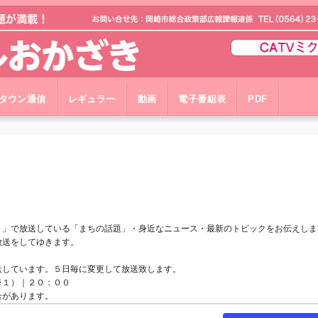
タウン通信
レギュラー
動画
電子番組表
PDF
！」で放送している「まちの話題」・身近なニュース・最新のトピックをお伝えしま
放送をしてゆきます。
送しています。５日毎に変更して放送致します。
※１）｜２０：００
合があります。