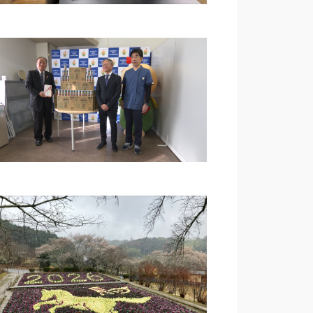
ー
シ
ョ
ン