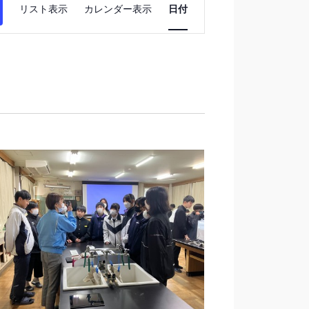
イ
リスト表示
カレンダー表示
日付
ベ
ン
ト
ビ
ュ
ー
ナ
ビ
ゲ