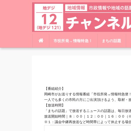
コ
市役所発→情報特急！
まちの話題
ン
テ
ン
ツ
へ
ス
キ
【番組紹介】
ッ
岡崎市がお送りする情報番組「市役所発→情報特急便
一人でも多くの市民の方にご出演頂けるよう、取材・
プ
【放送時間】
「まちの話題」で放送するニュースの話題は、毎日放
放送開始時間｜８：００｜１２：００｜１６：００（
※１：議会中継再放送など時間帯によって休止する場
イ