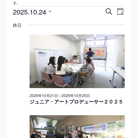
す。
2025.10.24
検
イ
イ
イ
日
索
日
付
ベ
終日
ベ
付
ベ
を
ン
選
ン
ト
択
ン
ト
を
ト
検
ビ
索
for
ュ
し
2025年10月21日
～
2025年10月25日
ー
2025
て
ジュニア・アートプロデューサー２０２５
ナ
ナ
年
ビ
ビ
10
ゲ