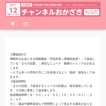
コ
メニュー
ン
テ
ン
ツ
へ
ス
【番組紹介】
キ
岡崎市がお送りする情報番組「市役所発→情報特急便！」で放送し
ッ
ている「まちの話題」・身近なニュース・最新のトピックをお伝え
プ
します。
一人でも多くの市民の方にご出演頂けるよう、取材・放送をしてゆ
きます。
【放送時間】
「まちの話題」で放送するニュースの話題は、毎日放送していま
す。５日毎に変更して放送致します。
放送開始時間｜８：００｜１２：００｜１６：００（※１）｜２
０：００
※１：議会中継再放送など時間帯によって休止する場合がありま