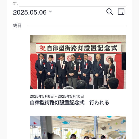
す。
2025.05.06
検
イ
イ
イ
日
索
日
付
ベ
終日
ベ
付
ベ
を
ン
選
ン
ト
択
ン
ト
を
ト
検
ビ
索
for
ュ
し
2025年5月6日
～
2025年5月10日
ー
2025
て
自律型街路灯設置記念式 行われる
ナ
ナ
年
ビ
ビ
5
ゲ