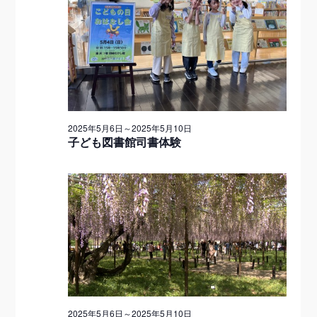
ゲ
ー
月
ー
シ
シ
ョ
6
ン
ョ
日
を
ン
2025年5月6日
～
2025年5月10日
子ども図書館司書体験
表
示
2025年5月6日
～
2025年5月10日