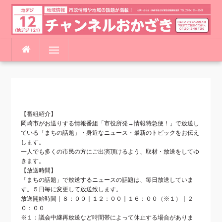
コ
メニュー
ン
テ
ン
ツ
へ
ス
【番組紹介】
キ
岡崎市がお送りする情報番組「市役所発→情報特急便！」で放送し
ッ
ている「まちの話題」・身近なニュース・最新のトピックをお伝え
プ
します。
一人でも多くの市民の方にご出演頂けるよう、取材・放送をしてゆ
きます。
【放送時間】
「まちの話題」で放送するニュースの話題は、毎日放送していま
す。５日毎に変更して放送致します。
放送開始時間｜８：００｜１２：００｜１６：００（※１）｜２
０：００
※１：議会中継再放送など時間帯によって休止する場合がありま