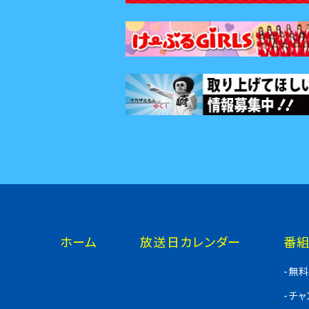
ホーム
放送日カレンダー
番
-無
-チ