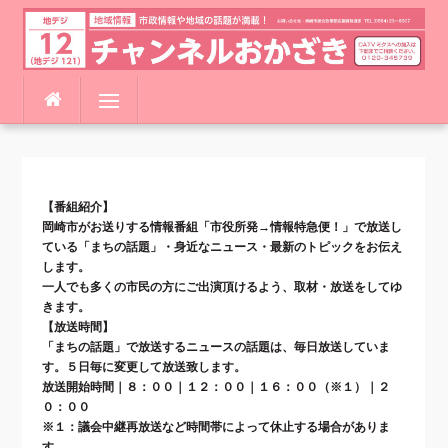
コ
メニュー
ン
テ
ン
ツ
へ
【番組紹介】
ス
岡崎市がお送りする情報番組「市役所発→情報特急便！」で放送し
キ
ている「まちの話題」・身近なニュース・最新のトピックをお伝え
ッ
します。
プ
一人でも多くの市民の方にご出演頂けるよう、取材・放送をしてゆ
きます。
【放送時間】
「まちの話題」で放送するニュースの話題は、毎日放送していま
す。５日毎に変更して放送致します。
放送開始時間｜８：００｜１２：００｜１６：００（※１）｜２
０：００
※１：議会中継再放送など時間帯によって休止する場合がありま
す。