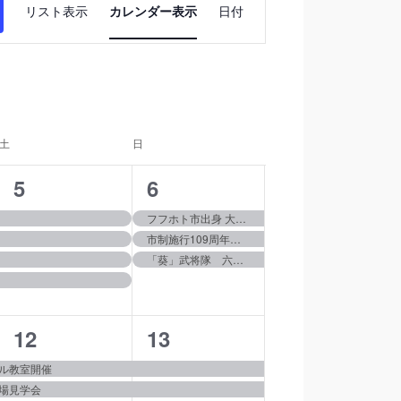
イ
リスト表示
カレンダー表示
日付
ベ
ン
ト
土
土曜日
日
日曜日
ビ
4
3
5
6
イ
イ
ュ
フフホト市出身 大青山関 市長訪問
市制施行109周年記念式
ベ
ベ
ー
「葵」武将隊 六代目本多忠勝お披露目演武
ン
ン
ナ
ト,
ト,
3
3
12
13
ビ
イ
イ
ル教室開催
ゲ
場見学会
ベ
ベ