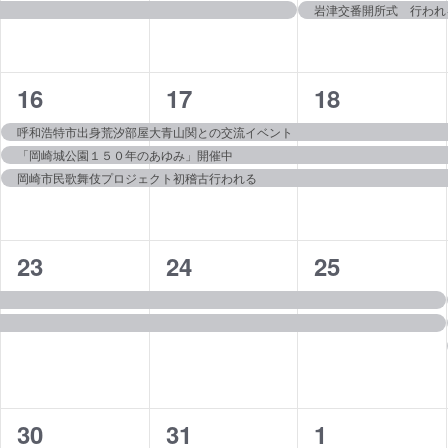
岩津交番開所式 行われ
ン
ン
ン
ト,
ト,
ト,
3
3
3
16
17
18
イ
イ
イ
呼和浩特市出身荒汐部屋大青山関との交流イベント
「岡崎城公園１５０年のあゆみ」開催中
ベ
ベ
ベ
岡崎市民歌舞伎プロジェクト初稽古行われる
ン
ン
ン
ト,
ト,
ト,
2
2
2
23
24
25
イ
イ
イ
ベ
ベ
ベ
ン
ン
ン
ト,
ト,
ト,
3
3
2
30
31
1