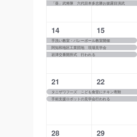
「葵」武将隊 六代目本多忠勝お披露目演武
で
ー
ン
ン
ダ
イ
シ
ト,
ト,
ベ
ー
ン
3
3
14
15
ョ
ト
イ
イ
手洗い教室・バレーボール教室開催
ン
を
阿知和地区工業団地 現場見学会
ベ
ベ
検
を
岩津交番開所式 行われる
索
ン
ン
し
表
ト,
ト,
ま
示
す。
2
2
21
22
イ
イ
タニザワフーズ こども食堂にチキン寄附
手術支援ロボットの見学会行われる
ベ
ベ
ン
ン
ト,
ト,
3
3
28
29