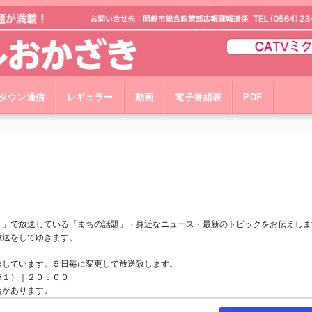
タウン通信
レギュラー
動画
電子番組表
PDF
！」で放送している「まちの話題」・身近なニュース・最新のトピックをお伝えしま
放送をしてゆきます。
送しています。５日毎に変更して放送致します。
※１）｜２０：００
合があります。