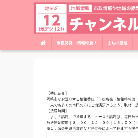
コ
市役所発→情報特急！
まちの話題
ン
テ
ン
ツ
へ
ス
キ
【番組紹介】
ッ
岡崎市がお送りする情報番組「市役所発→情報特急便
一人でも多くの市民の方にご出演頂けるよう、取材・
プ
【放送時間】
「まちの話題」で放送するニュースの話題は、毎日放
放送開始時間｜８：００｜１２：００｜１６：００（
※１：議会中継再放送など時間帯によって休止する場
イ