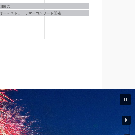
イ
イ
合開園式
オーケストラ サマーコンサート開催
ベ
ベ
ン
ン
ト,
ト,