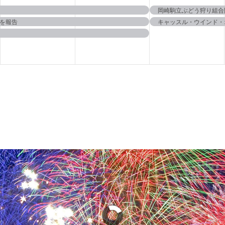
イ
イ
イ
岡崎駒立ぶどう狩り組
を報告
キャッスル・ウインド・
ベ
ベ
ベ
ン
ン
ン
ト,
ト,
ト,