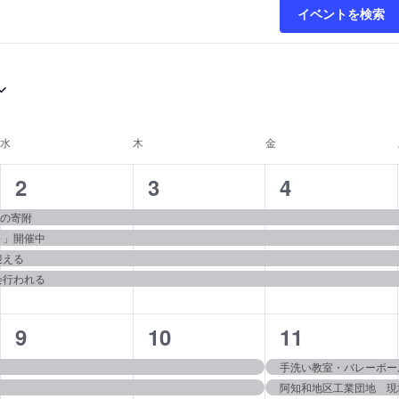
イベントを検索
水
水曜日
木
木曜日
金
金曜日
4
4
4
2
3
4
イ
イ
イ
ルの寄附
～」開催中
ベ
ベ
ベ
迎える
ン
ン
ン
会行われる
ト,
ト,
ト,
3
3
3
9
10
11
イ
イ
イ
手洗い教室・バレーボー
阿知和地区工業団地 現
ベ
ベ
ベ