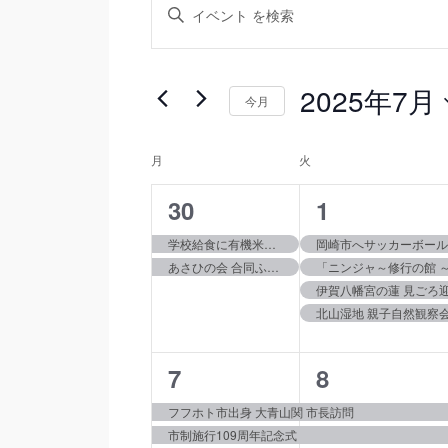
イ
キ
ー
ベ
ワ
ベ
ン
ー
2025年7月
今月
ド
ト
ン
を
日
入
を
付
月
月曜日
火
火曜日
イ
力
を
ト
検
し
2
4
30
1
選
ベ
て
択
索
イ
イ
学校給食に有機米と有機茶が登場
岡崎市へサッカーボー
ン
く
あさひの会 合同ふれあい交流会 行われる
「ニンジャ～修行の館 
ベ
ベ
し
だ
ト
伊賀八幡宮の蓮 見ごろ
さ
ン
ン
て
北山湿地 親子自然観察
い。
の
ト,
ト,
キ
ナ
カ
ー
3
3
7
8
ビ
ワ
レ
イ
イ
フフホト市出身 大青山関 市長訪問
ー
ゲ
市制施行109周年記念式
ベ
ベ
ド
ン