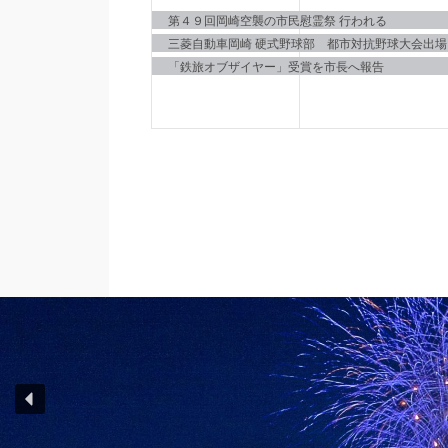
イ
イ
第４９回岡崎空襲の市民慰霊祭 行われる
三菱自動車岡崎 硬式野球部 都市対抗野球大会出場
ベ
ベ
「鉄旅オブザイヤー」受賞を市長へ報告
ン
ン
ト,
ト,