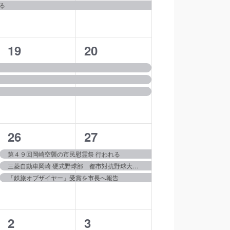
る
ン
ン
ー
ト,
ト,
シ
3
3
19
20
イ
イ
ョ
ベ
ベ
ン
ン
ン
ト,
ト,
3
3
26
27
イ
イ
第４９回岡崎空襲の市民慰霊祭 行われる
三菱自動車岡崎 硬式野球部 都市対抗野球大会出場を報告
ベ
ベ
「鉄旅オブザイヤー」受賞を市長へ報告
ン
ン
ト,
ト,
2
2
2
3